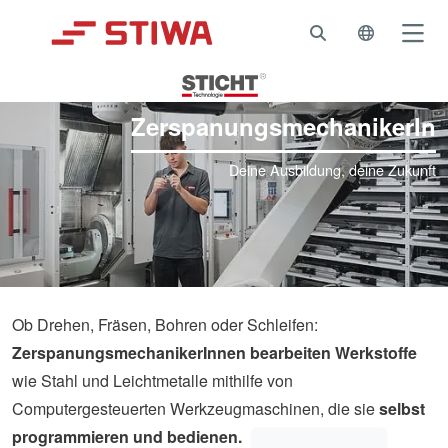
Search
Language 
Na
ZerspanungsmechanikerIn
Deine Ausbildung, deine Zukunft
Ob Drehen, Fräsen, Bohren oder Schleifen:
ZerspanungsmechanikerInnen bearbeiten Werkstoffe
wie Stahl und Leichtmetalle mithilfe von
Computergesteuerten Werkzeugmaschinen, die sie
selbst
programmieren und bedienen.