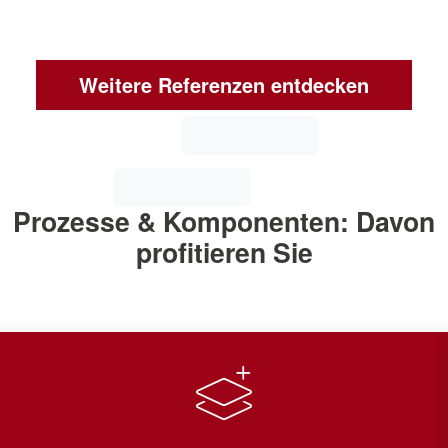
Anlagenverbund aus 3 Montagelinien, welche
verschiedene Baugruppen montieren und in
Beutel oder als Schüttgut in einen Karton
Weitere Referenzen entdecken
verpacken.
mehr erfahren
Prozesse & Komponenten: Davon
profitieren Sie