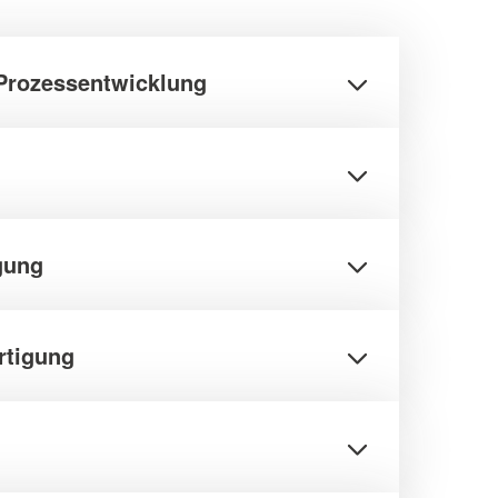
 Prozessentwicklung
igung
rtigung