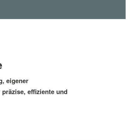
e
, eigener
r
präzise, effiziente und