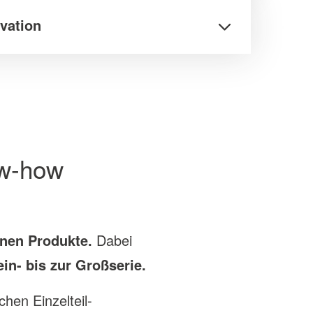
vation
ow-how
onen Produkte.
Dabei
ein- bis zur Großserie.
hen Einzelteil-