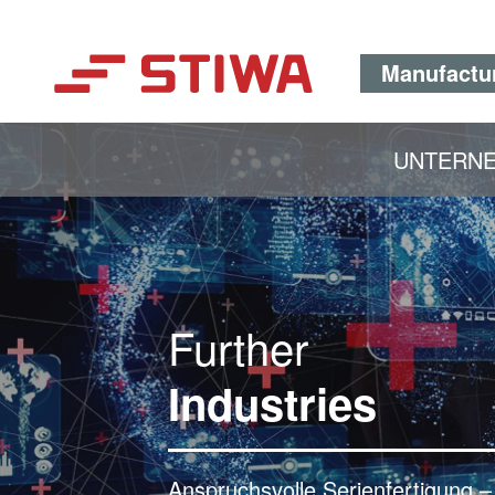
Manufactu
UNTERN
Search
Further
Industries
Anspruchsvolle Serienfertigung 