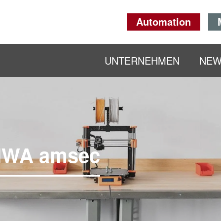
Automation
UNTERNEHMEN
NE
IWA amsec