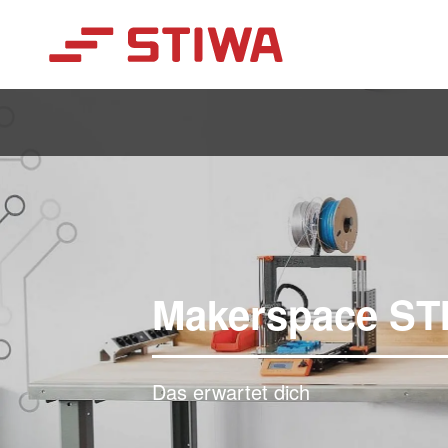
Search
Makerspace ST
Das erwartet dich