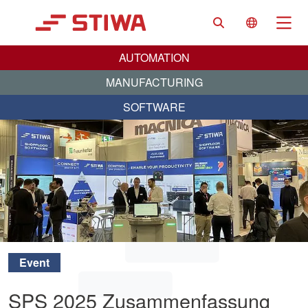
Search
Language 
Na
AUTOMATION
MANUFACTURING
SOFTWARE
Event
SPS 2025 Zusammenfassung