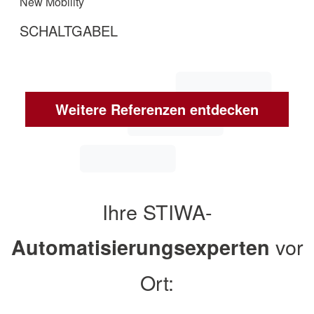
New Mobility
SCHALTGABEL
Dieser Anlagenverbund vereint den
Fertigungszyklus von der Zuführung der
Einzelteile bis zur Ausgabe der geprüften und
Weitere Referenzen entdecken
gereinigten Baugruppe.
mehr erfahren
Ihre STIWA-
vor
Automatisierungsexperten
Ort: