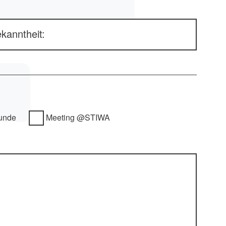
anntheit:
unde
Meeting @STIWA