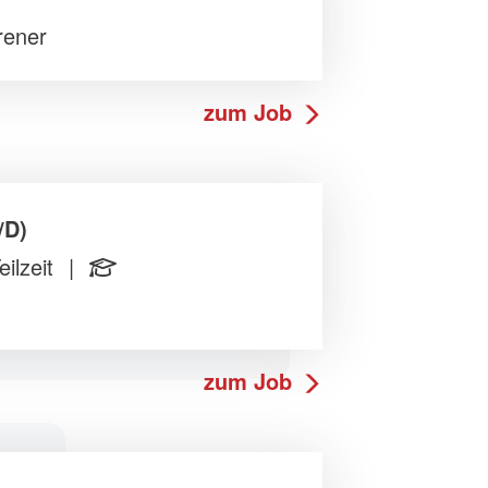
rener
zum Job
/D)
eilzeit
|
zum Job