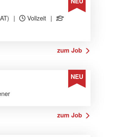
NEU
(AT)
|
Vollzeit
|
zum Job
NEU
ener
zum Job