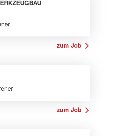
WERKZEUGBAU
ener
zum Job
rener
zum Job