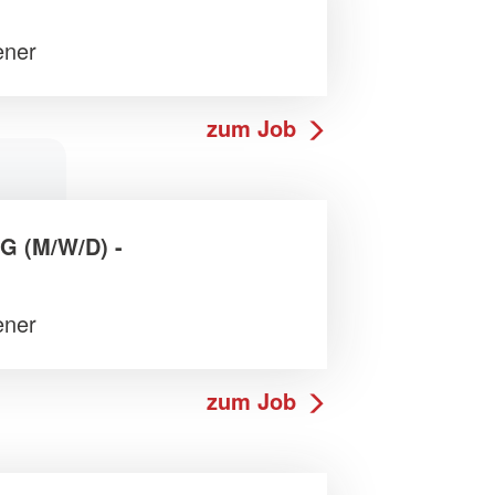
ener
zum Job
 (M/W/D) -
ener
zum Job