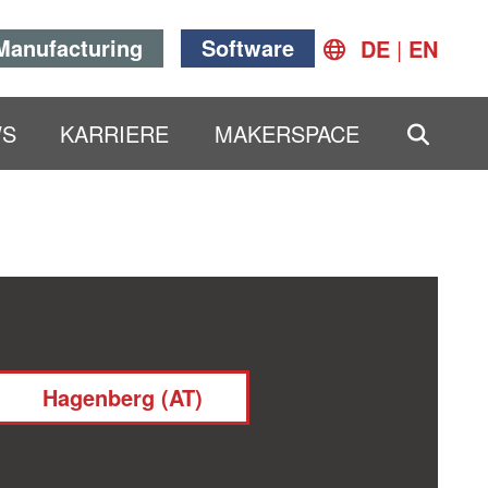
Manufacturing
Software
DE
|
EN
SEAR
WS
KARRIERE
MAKERSPACE
Clear
Hagenberg (AT)