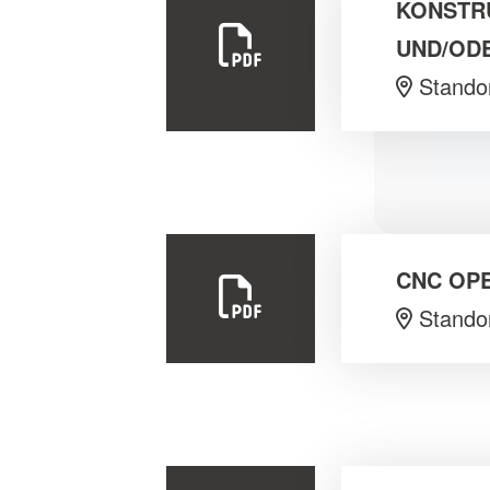
KONSTR
UND/OD
Stando
CNC OPE
Standor