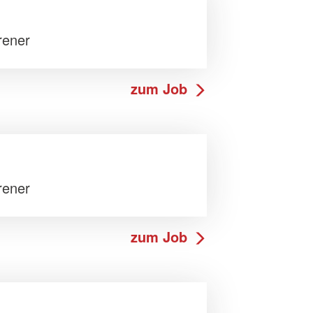
rener
zum Job
rener
zum Job