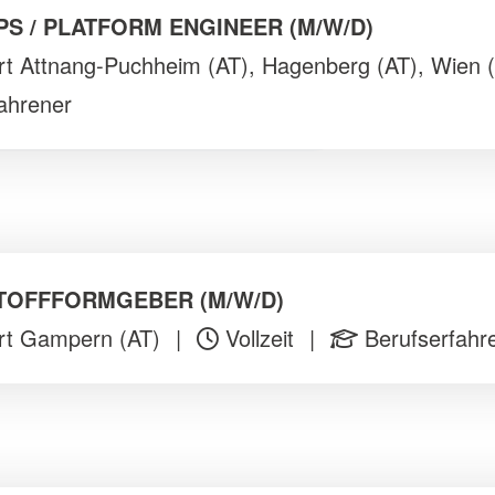
PS / PLATFORM ENGINEER (M/W/D)
t Attnang-Puchheim (AT), Hagenberg (AT), Wien 
ahrener
TOFFFORMGEBER (M/W/D)
rt Gampern (AT)
|
Vollzeit
|
Berufserfahr