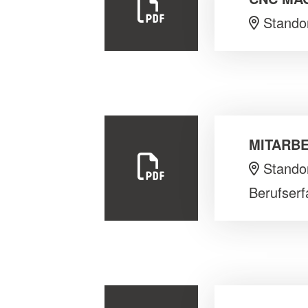
Standor
MITARBE
Standor
Berufserf